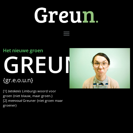
Het nieuwe groen
GREUN.
{gr.e.o.u.n}
[1]
betekenis
Limburgs woord voor
groen {niet blauw, maar groen.}
[2]
meervoud
Greuner {niet groen maar
groener}