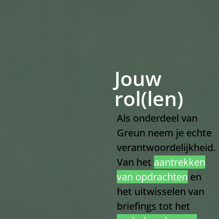
Jouw
rol(len)
Als onderdeel van
Greun neem je echte
verantwoordelijkheid.
Van het
aantrekken
van opdrachten
en
het uitwisselen van
briefings tot het